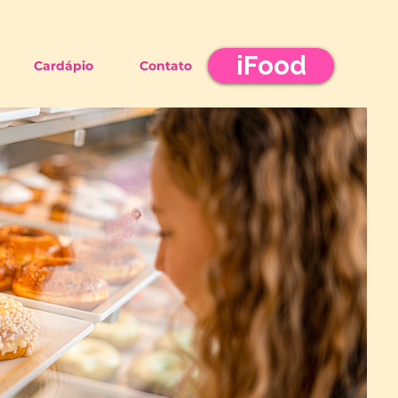
iFood
Cardápio
Contato